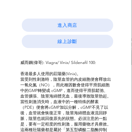
進入商店
線上診斷
威而鋼(偉哥): Viagra/ Vinix/ Sildenafil 100:
香港最多人使用的莊陽藥(Vinix)。
當受到性刺激時，陰莖血管的內皮細胞便會釋放出
一氧化氮（NO），而此種因數會使得平滑肌細胞
中的GMP轉變成 cGMP，進而使得平滑肌鬆弛、
血管擴張、陰莖海綿體充血，最後導致陰莖勃起。
當性刺激消失時，血液中的一種特殊的酵素
（PDE）便會將cGMP加以分解，cGMP不見了以
後，血管就會恢復正常，陰莖海綿體血液流回靜
脈，陰莖也就回復原先的狀態。必須注意的一點
是，要有一定程度的性刺激，服用藥物才具療效。
這兩種壯陽藥都是屬於「第五型磷酸二脂酶抑制