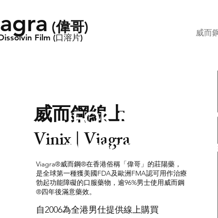
iagra
​(偉哥)
威而鋼
Dissolvin Film (口溶片)
威而鋼線上
FOR MEN ONL
Vinix | Viagra
www.viagra.pag
Viagra®威而鋼®在香港俗稱「偉哥」的莊陽藥，
是全球第一種獲美國FDA及歐洲FMA認可用作治療
勃起功能障礙的口服藥物，逾96%男士使用威而鋼
®四年後滿意藥效。
自2006為全港男仕提供線上購買