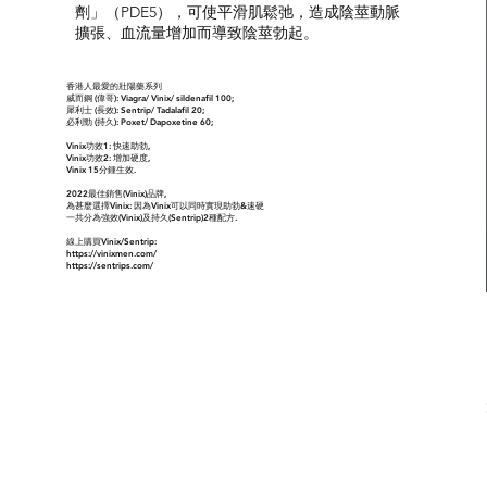
劑」（PDE5），可使平滑肌鬆弛，造成陰莖動脈
擴張、血流量增加而導致陰莖勃起。
香港人最愛的壯陽藥系列
威而鋼 (偉哥): Viagra/ Vinix/ sildenafil 100;
犀利士 (長效): Sentrip/ Tadalafil 20;
必利勁 (持久): Poxet/ Dapoxetine 60;
Vinix功效1: 快速助勃,
Vinix功效2: 增加硬度,
Vinix 15分鍾生效.
2022最佳銷售(Vinix)品牌,
為甚麼選擇Vinix: 因為Vinix可以同時實現助勃&速硬
一共分為強效(Vinix)及持久(Sentrip)2種配方.
線上購買Vinix/Sentrip:
https://vinixmen.com/
https://sentrips.com/
犀利士/勃力素(
威而鋼/偉力仕(