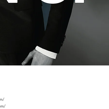
。
om/
om/