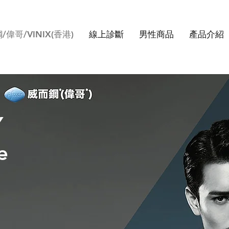
/偉哥/VINIX(香港)
線上診斷
男性商品
產品介紹
Y
e