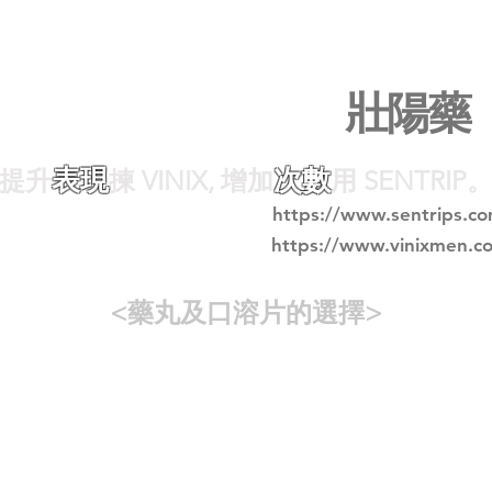
我適合使用哪一款
壯陽藥
表現
次數
提升
揀 VINIX, 增加
用 SENTRIP
Sentrip
) 更適合35歲前的使用者。
https://www.sentrips.c
Vinix
) 則更適合35歲以上的用家。
https://www.vinixmen.c
<藥丸及口溶片的選擇>
l) /偉力仕 (Vinix) /勃力素 (Sentrip)
口溶片需要存放於29度以下
袋或背囊內則, 避免體溫將其溶化; 需要貼身攜帶或經常曝露在
丸
威而鋼(偉哥)/速立壯/犀利士
。