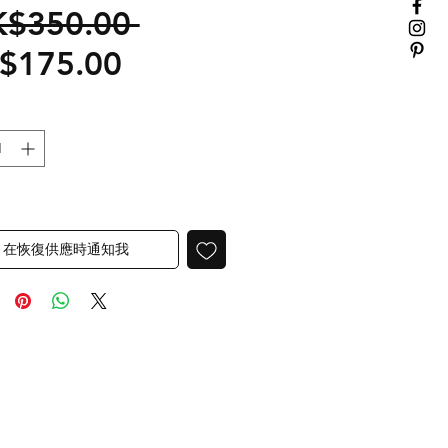
一
K$350.00 
促
$175.00
般
銷
價
價
格
格
在恢復供應時通知我