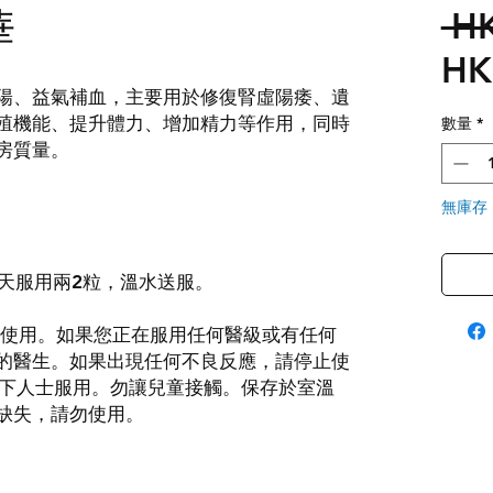
華
 H
HK
陽、益氣補血，主要用於修復腎虛陽痿、遺
殖機能、提升體力、增加精力等作用，同時
數量
*
房質量。
無庫存
每天服用兩2粒，溫水送服。
勿使用。如果您正在服用任何醫級或有任何
的醫生。如果出現任何不良反應，請停止使
以下人士服用。勿讓兒童接觸。保存於室溫
缺失，請勿使用。