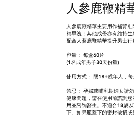
人參鹿鞭精
人參鹿鞭精華主要用作補腎壯
精早洩；其他成份亦有維持生
配合人蔘鹿鞭精華提升男士行
容量： 每盒60片
(1名成年男子30天份量)
使用方式： 限18+成年人，
禁忌： 孕婦或哺乳期婦女請
健康問題，請在使用前諮詢您
用並諮詢醫生。不適合18歲
下。如果瓶蓋下的密封破損或