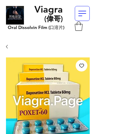
Viagra
​(偉哥)
Oral Dissolvin Film (口溶片)