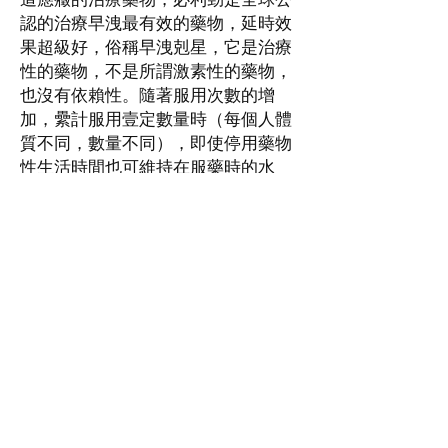
認的治療早洩最有效的藥物，延時效
果超級好，俗稱早洩剋星，它是治療
性的藥物，不是所謂激素性的藥物，
也沒有依賴性。隨著服用次數的增
加，纍計服用壹定數量時（每個人體
質不同，數量不同），即使停用藥物
性生活時間也可維持在服藥時的水
平。必利勁讓早洩男同胞看到了希望
喔。必利勁延時效果強勁，副作用
小。
每次半粒，每7日最多1粒。
三倍延時，有效延長性愛時間20分鐘
以上，讓您肆意享受。溫馨提示：空
腹效果最佳。
(1盒10錠) 食用產品不設退貨
(1盒10錠) 食用產品不設退貨