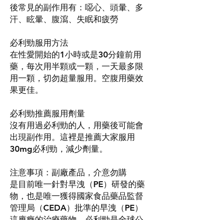
後常見的副作用有：噁心、頭暈、多
汗、眩暈、腹瀉、失眠和疲勞
必利勁服用方法
在性愛開始的1小時或是30分鐘前用
藥，每次用半顆或一顆，一天最多限
用一顆，切勿超量服用。空腹用藥效
果更佳。
必利勁推薦服用劑量
沒有用過必利勁的人，用藥後可能會
出現副作用。這裡是推薦大家服用
30mg必利勁，減少劑量。
注意事項：副廠產品，介意勿購
是目前唯一針對早洩（PE）研發的藥
物，也是唯一獲得國家食品藥品監督
管理局（CEDA）批準的早洩（PE）
這應癥的治療藥物，必利勁是全球公