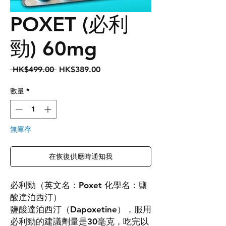
POXET (必利
勁) 60mg
一
促
 HK$499.00 
HK$389.00
般
銷
價
價
數量
*
格
格
無庫存
在恢復供應時通知我
必利勁（英文名：Poxet 化學名：鹽
酸達泊西汀）
鹽酸達泊西汀（Dapoxetine），服用
必利勁的建議劑量是30毫克，吃完以